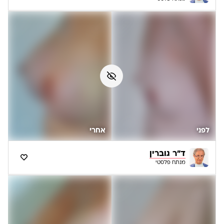
לפני
אחרי
ד"ר גוברין
מנתח פלסטי