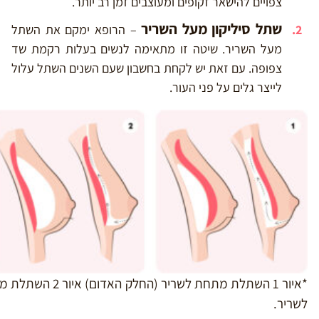
צפויים להישאר זקופים ומעוצבים זמן רב יותר.
שתל סיליקון מעל השריר
– הרופא ימקם את השתל
מעל השריר. שיטה זו מתאימה לנשים בעלות רקמת שד
צפופה. עם זאת יש לקחת בחשבון שעם השנים השתל עלול
לייצר גלים על פני העור.
*איור 1 השתלת מתחת לשריר (החלק האדום) איור 
לשריר.