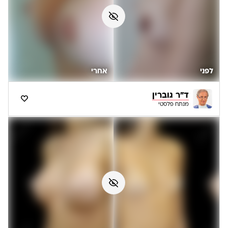
לפני
אחרי
ד"ר גוברין
מנתח פלסטי