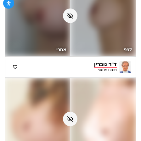
לפני
אחרי
ד"ר גוברין
מנתח פלסטי