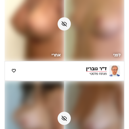
לפני
אחרי
ד"ר גוברין
מנתח פלסטי