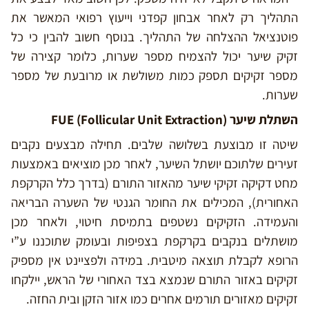
התהליך רק לאחר אבחון קפדני וייעוץ רפואי המאשר את
פוטנציאל ההצלחה של התהליך. בנוסף חשוב להבין כי כל
זקיק שיער יכול להצמיח מספר שערות, כלומר קצירה של
מספר זקיקים תספק כמות משולשת או מרובעת של מספר
שערות.
השתלת שיער FUE (Follicular Unit Extraction)
שיטה זו מבוצעת בשלושה שלבים. תחילה מבצעים נקבים
זעירים שלתוכם יושתל השיער, לאחר מכן מוציאים באמצעות
מחט דקיקה זקיקי שיער מהאזור התורם (בדרך כלל הקרקפת
האחורית), המכילים את החומר הגנטי של השערה הבריאה
והעמידה. הזקיקים נשטפים בתמיסת חיטוי, ולאחר מכן
מושתלים בנקבים בקרקפת בצפיפות ובעומק שתוכננו ע”י
הרופא לקבלת תוצאה מיטבית. במידה ולפציינט אין מספיק
זקיקים באזור התורם שנמצא בצד האחורי של הראש, יילקחו
זקיקים מאזורים תורמים אחרים כמו אזור הזקן ובית החזה.