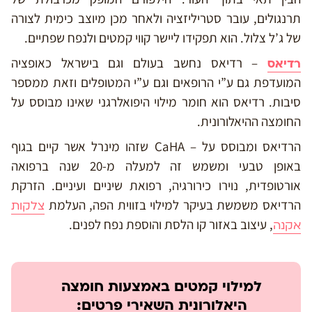
תרנגולים, עובר סטריליזציה ולאחר מכן מיוצב כימית לצורה
של ג’ל צלול. הוא תפקידו ליישר קווי קמטים ולנפח שפתיים.
– רדיאס נחשב בעולם וגם בישראל כאופציה
רדיאס
המועדפת גם ע”י הרופאים וגם ע”י המטופלים וזאת ממספר
סיבות. רדיאס הוא חומר מילוי היפואלרגני שאינו מבוסס על
החומצה ההיאלורונית.
הרדיאס ומבוסס על – CaHA שזהו מינרל אשר קיים בגוף
באופן טבעי ומשמש זה למעלה מ-20 שנה ברפואה
אורטופדית, נוירו כירורגיה, רפואת שיניים ועיניים. הזרקת
הרדיאס משמשת בעיקר למילוי בזווית הפה, העלמת
צלקות
, עיצוב באזור קו הלסת והוספת נפח לפנים.
אקנה
למילוי קמטים באמצעות חומצה
היאלורונית השאירי פרטים: