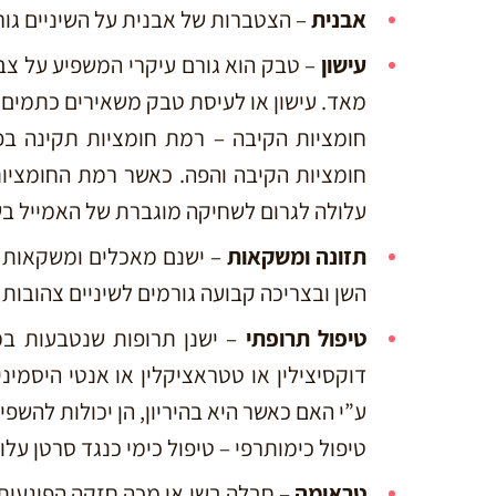
אבנית
– הצטברות של אבנית על השיניים גו
עישון
– טבק הוא גורם עיקרי המשפיע על צבע 
מאד. עישון או לעיסת טבק משאירים כתמים ח
חומציות הקיבה – רמת חומציות תקינה בפה 
עלולה לגרום לשחיקה מוגברת של האמייל בשן
תזונה ומשקאות
– ישנם מאכלים ומשקאות ה
השן ובצריכה קבועה גורמים לשיניים צהובות כג
טיפול תרופתי
– ישנן תרופות שנטבעות במ
דוקסיצילין או טטראציקלין או אנטי היסמיני
ע”י האם כאשר היא בהיריון, הן יכולות להשפי
טיפול כימותרפי – טיפול כימי כנגד סרטן על
טראומה
– חבלה בשן או מכה חזקה הפוגעות