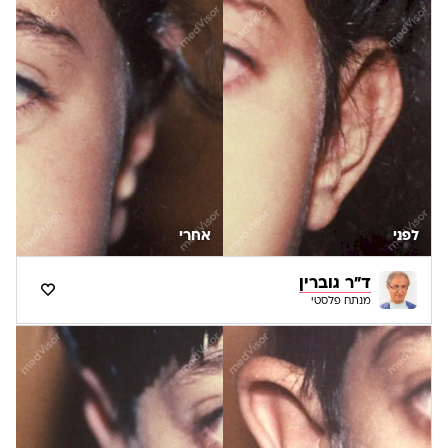
לפני
אחרי
ד"ר גוברין
מנתח פלסטי