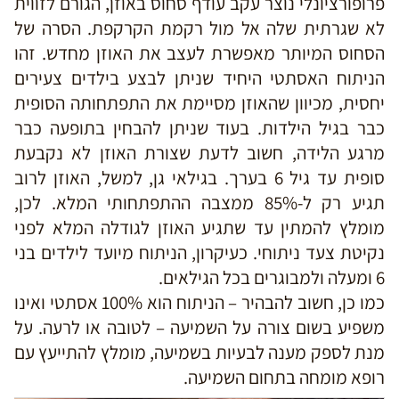
פרופורציונלי נוצר עקב עודף סחוס באוזן, הגורם לזווית
לא שגרתית שלה אל מול רקמת הקרקפת. הסרה של
הסחוס המיותר מאפשרת לעצב את האוזן מחדש. זהו
הניתוח האסתטי היחיד שניתן לבצע בילדים צעירים
יחסית, מכיוון שהאוזן מסיימת את התפתחותה הסופית
כבר בגיל הילדות. בעוד שניתן להבחין בתופעה כבר
מרגע הלידה, חשוב לדעת שצורת האוזן לא נקבעת
סופית עד גיל 6 בערך. בגילאי גן, למשל, האוזן לרוב
תגיע רק ל-85% ממצבה ההתפתחותי המלא. לכן,
מומלץ להמתין עד שתגיע האוזן לגודלה המלא לפני
נקיטת צעד ניתוחי. כעיקרון, הניתוח מיועד לילדים בני
6 ומעלה ולמבוגרים בכל הגילאים.
כמו כן, חשוב להבהיר – הניתוח הוא 100% אסתטי ואינו
משפיע בשום צורה על השמיעה – לטובה או לרעה. על
מנת לספק מענה לבעיות בשמיעה, מומלץ להתייעץ עם
רופא מומחה בתחום השמיעה.