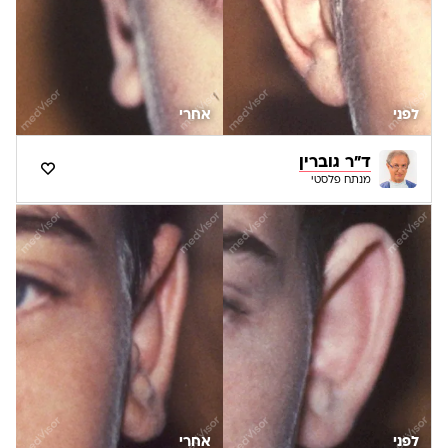
לפני
אחרי
ד"ר גוברין
מנתח פלסטי
לפני
אחרי