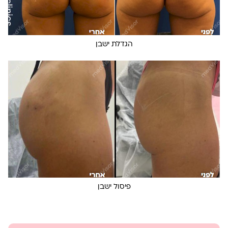
הגדלת ישבן
פיסול ישבן