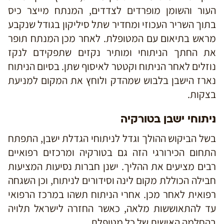
העור והשומן מופרדים לצדדים, המנתח מייצר כיס
בתוך השריר העכוזי ומחדיר שתל סיליקון בגודל שנקבע
מראש בתיאום עם המטופלת. לאחר מכן המנתח תופר
את החתך הניתוחי ומותיר נקזים שתפקידם לנקז
נוזלים לאחר הניתוח וקטטר לאיסוף שתן. בסיום הניתוח
נארז הישבן בלבוש שמהדק ולוחץ את המקום למניעת
בצקות.
ניתוחי ישבן בטורקיה
בשל הביקוש ההולך וגדל לניתוחי הגדלת ישבן, התפתח
התחום הכירורגי הזה גם בטורקיה ומרכזים רפואיים
רבים מציעים את ההליך. ישנן חברות נסיעות המציעות
חבילה הכוללת מקום לינה וסידורים לניתוח, וכן השגחה
רפואית לאחר מכן. אחרי הניתוח תשהו במרכז הרפואי
עד להתאוששות מלאה, כאשר החזרה לישראל תלויה
בהחלמה האישית של כל מטופלת.