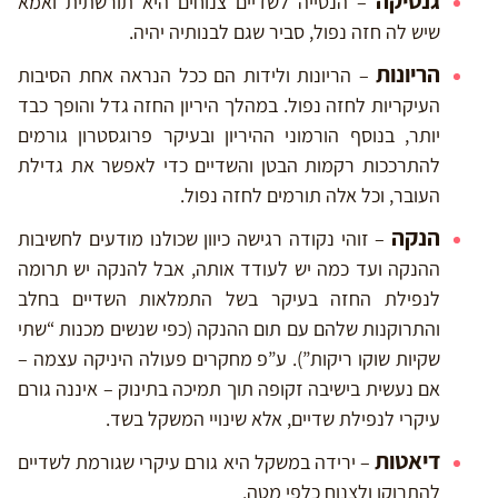
גנטיקה
– הנטייה לשדיים צנוחים היא תורשתית ואמא
שיש לה חזה נפול, סביר שגם לבנותיה יהיה.
הריונות
– הריונות ולידות הם ככל הנראה אחת הסיבות
העיקריות לחזה נפול. במהלך היריון החזה גדל והופך כבד
יותר, בנוסף הורמוני ההיריון ובעיקר פרוגסטרון גורמים
להתרככות רקמות הבטן והשדיים כדי לאפשר את גדילת
העובר, וכל אלה תורמים לחזה נפול.
הנקה
– זוהי נקודה רגישה כיוון שכולנו מודעים לחשיבות
ההנקה ועד כמה יש לעודד אותה, אבל להנקה יש תרומה
לנפילת החזה בעיקר בשל התמלאות השדיים בחלב
והתרוקנות שלהם עם תום ההנקה (כפי שנשים מכנות “שתי
שקיות שוקו ריקות”). ע”פ מחקרים פעולה היניקה עצמה –
אם נעשית בישיבה זקופה תוך תמיכה בתינוק – איננה גורם
עיקרי לנפילת שדיים, אלא שינויי המשקל בשד.
דיאטות
– ירידה במשקל היא גורם עיקרי שגורמת לשדיים
להתרוקן ולצנוח כלפי מטה.