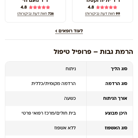
ד"ר יוליה וקסלר
ד"ר נועם חי
4.8
4.8
99
חוות דעת (ביקורות)
726
חוות דעת (ביקורות)
לעוד רופאים
הרמת גבות – פרופיל טיפול
סוג הליך
ניתוח
סוג הרדמה
הרדמה מקומית/כללית
אורך הניתוח
כשעה
היכן מבוצע
בית חולים/מרכז רפואי פרטי
סוג האשפוז
ללא אשפוז