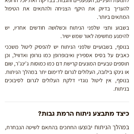
לתנועת העיניים, העפעפיים והגבות. בבדיקה זאת יוכל הרופא
להעריך בדיוק את היקף הצניחה ולהתאים את הטיפול
המתאים ביותר.
בשבוע וחצי שלפני הניתוח וכשלושה חודשים אחריו, יש
להימנע מחשיפה לאור שמש ישיר.
בנוסף, בשבועיים שלפני הניתוח יש להפסיק ליטול משככי
כאבים על בסיס אספירין ואיבופרופן כמו נורופן ואדוויל, וכן
תוספים טבעיים המונעים קרישת דם כמו כמוסות ג’ינג’ר, שום
או גינקו בילובה, העלולים לגרום לדימום יתר במהלך הניתוח.
בנוסף, אין ליטול נוגדי דלקת העלולים לגרום לסיבוכים
בניתוח.
כיצד מתבצע ניתוח הרמת גבות?
במהלך הניתוח יבוצע
ו החתכים בהתאם לשיטה הנבחרת,