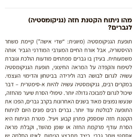
מהו ניתוח הקטנת חזה (גניקומסטיה)
לגברים?
תופעת הגניקומסטיה (מיוונית: “שדי אישה”) קיימת משחר
ההיסטוריה, אבל אורח החיים המערבי המודרני הגביר אותה
משמעותית. בעידן בו גברים מפתחים מודעות הולכת וגוברת
לטיפוח והקפדה על המראה החיצוני, תופעת הגניקומסטיה
עשויה לגרום לבושה רבה ולירידה בביטחון והדימוי העצמי.
במקרים רבים, גניקומסטיה עשויה להיות א-סימטרית – דבר
שיכול לגרום למבוכה גדולה יותר. טיפולי הסרת שיער מהחזה,
שנעשו נפוצים מאוד בשנים האחרונות בקרב גברים, הפכו את
התופעה לבולטת עוד יותר. גברים רבים פונים היום לניתוח
הקטנת חזה שמספק פתרון קבוע ויעיל. מטרת הניתוח היא
הסרת עודף מרקמת החזה או שומן מהשד, וקבלת מראה
אסתטי ויותר גברי. כיצד מתבצע הניתוח, לאיזו החלמה יש