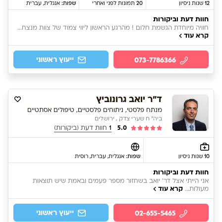
12
שנות ניסיון
20
תמונות לפני ואחרי
שפות:
אנגלית
, עברית
חוות דעת וביקורות
חוויה מיוחדת הגשמת חלום ! מהרגע הראשון ליווי צמוד של צוות מנצח...
קרא עוד
ייעוץ ראשוני
073-7786366
ד"ר יואב גרונוביץ
מנתח פלסטי, ניתוחים פלסטיים, טיפולים אסתטיים
ביה" ח שערי צדק , ירושלים
5.0
1
חוות דעת (ביקורות)
10
שנות ניסיון
שפות:
אנגלית
, עברית
, רוסית
חוות דעת וביקורות
אני הייתי אצל דר' יואב בשחזור מספר פעמים ובאמת שיש תוצאות
קרא עוד
מעולות...
ייעוץ ראשוני
02-655-5465