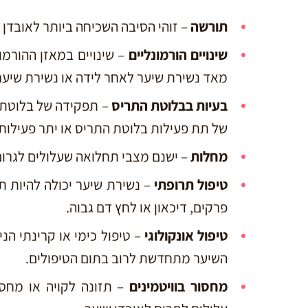
תורשה
– זוהי הסיבה השכיחה ביותר לאובדן 
שינויים הורמונליים
– שינויים במאזן ההורמו
מאד נשירת שיער לאחר לידה או נשירת שיער
בעיות בבלוטת התריס
– תפקידה של בלוטת ה
של תת פעילות בלוטת התריס או יתר פעילות
מחלות
– ישנם מצבי תחלואה שעלולים לגרום
טיפול תרופתי
– נשירת שיער יכולה להיות ת
פרקים, דיכאון או לחץ דם גבוה.
טיפול אונקולוגי
– טיפול כימי או קרינתי הנ
השיער מתחדשת לרוב בתום הטיפולים.
מחסור בוויטמינים