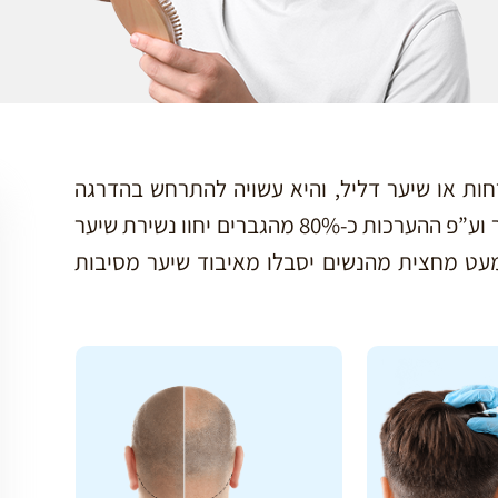
ות או שיער דליל, והיא עשויה להתרחש בהדרגה
כתוצאה ממגוון סיבות. מדובר בתופעה נפוצה ביותר וע”פ ההערכות כ-80% מהגברים יחוו נשירת שיער
עט מחצית מהנשים יסבלו מאיבוד שיער מסיבות