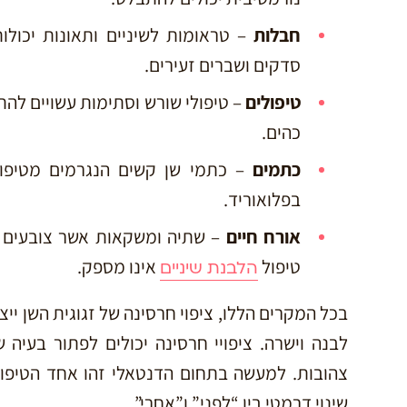
חבלות
– טראומות לשיניים ותאונות יכולות
סדקים ושברים זעירים.
טיפולים
– טיפולי שורש וסתימות עשויים להתב
כהים.
כתמים
– כתמי שן קשים הנגרמים מטיפולי
בפלואוריד.
אורח חיים
– שתיה ומשקאות אשר צובעים את
טיפול
אינו מספק.
הלבנת שיניים
בכל המקרים הללו, ציפוי חרסינה של זגוגית השן יי
לבנה וישרה. ציפויי חרסינה יכולים לפתור בעיה ש
צהובות. למעשה בתחום הדנטאלי זהו אחד הטיפול
שינוי דרמטי בין “לפני” ו”אחרי”.