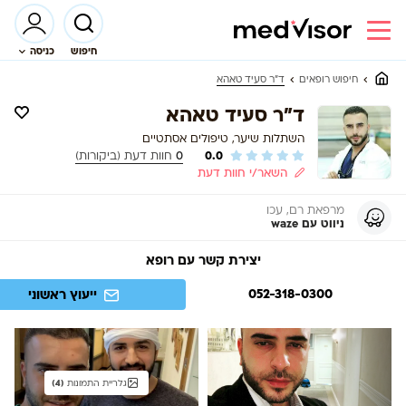
חיפוש
כניסה
ד"ר סעיד טאהא
חיפוש רופאים
ד"ר סעיד טאהא
השתלות שיער, טיפולים אסתטיים
0.0
0
חוות דעת (ביקורות)
השאר/י חוות דעת
מרפאת רם, עכו
ניווט עם waze
יצירת קשר עם רופא
052-318-0300
ייעוץ ראשוני
גלריית התמונות
(4)