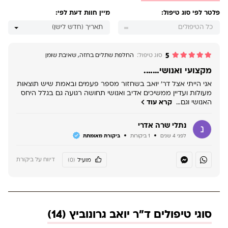
פלטר לפי סוג טיפול:
מיין חוות דעת לפי:
כל הטיפולים
תאריך (חדש לישן)
5
סוג טיפול:
החלפת שתלים בחזה
,
שאיבת שומן
מקצועי ואנושי…….
אני הייתי אצל דר' יואב בשחזור מספר פעמים ובאמת שיש תוצאות
מעולות ועדיין ממשיכים אדיב ואנושי תחושה רגועה גם בגלל היחס
האנושי וגם…
קרא עוד
נתלי שרה אדרי
לפני 4 שנים
1 ביקורות
ביקורת מאומתת
דיווח על ביקורת
מועיל
(0)
סוגי טיפולים ד"ר יואב גרונוביץ (14)