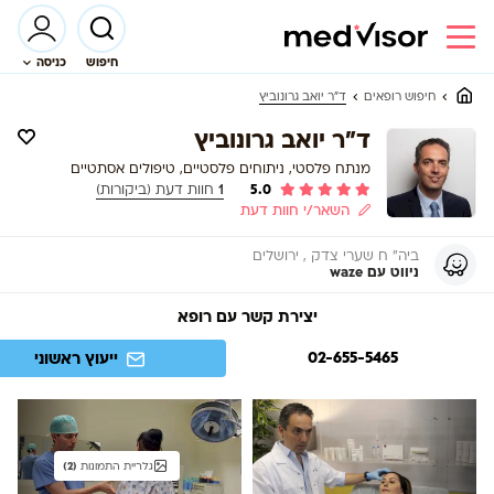
חיפוש
כניסה
ד"ר יואב גרונוביץ
חיפוש רופאים
ד"ר יואב גרונוביץ
מנתח פלסטי, ניתוחים פלסטיים, טיפולים אסתטיים
5.0
1
חוות דעת (ביקורות)
השאר/י חוות דעת
ביה" ח שערי צדק , ירושלים
ניווט עם waze
יצירת קשר עם רופא
02-655-5465
ייעוץ ראשוני
גלריית התמונות
(2)