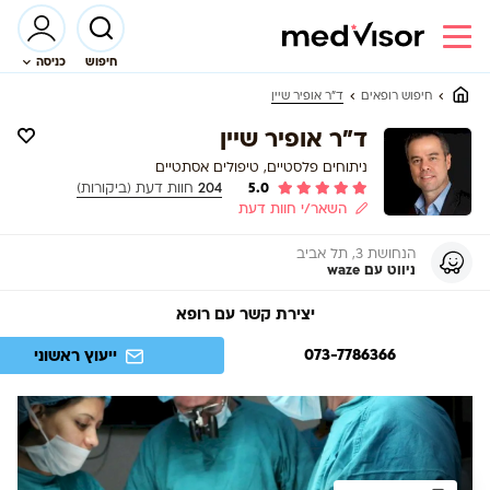
חיפוש
כניסה
ד”ר אופיר שיין
חיפוש רופאים
ד"ר אופיר שיין
ניתוחים פלסטיים, טיפולים אסתטיים
5.0
204
חוות דעת (ביקורות)
השאר/י חוות דעת
הנחושת 3, תל אביב
ניווט עם waze
יצירת קשר עם רופא
073-7786366
ייעוץ ראשוני