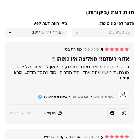
חוות דעת (ביקורות)
פלטר לפי סוג טיפול:
מיין חוות דעת לפי:
כל הטיפולים
תאריך (חדש לישן)
5
סוג טיפול:
מתיחת בטן
אלוף העולם!! ממליצה אין כמוהו !!
חוויה מיוחדת הגשמת חלום ! מהרגע הראשון ליווי צמוד של צוות
מנצח . ד"ר שיין אתה אחד ויחיד התחום . מוקירה לך תודה…
קרא
עוד
לפני 6 חודשים
121 ביקורות
ביקורת מאומתת
דיווח על ביקורת
מועיל
(0)
5
סוג טיפול:
הסרת סיליקון מהשפתיים