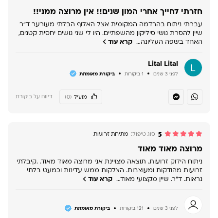
חזרתי לחייך אחרי המון שנים!! אין מרוצה ממני!!
עברתי ניתוח בהרדמה המקומית אצל האלוף הבלתי מעורער ד"ר
שיין להסרת גושי סיליקון מהשפתיים. היו לי שני גושים יחסית קטנים,
האחד בשפה העליונה…
קרא עוד
Lital Lital
לפני 3 שנים
1 ביקורות
ביקורת מאומתת
דיווח על ביקורת
מועיל
(0)
5
סוג טיפול:
מתיחת זרועות
מרוצה מאוד מאוד
ניתוח הידוק זרועות. תוצאה מצויינת אני מרוצה מאוד מאוד. .קיבלתי
זרועות מהודקות ומעוצבות. הצלקות ממש עדינות וכמעט בלתי
נראות. ד"ר. שיין מקצועי מאוד…
קרא עוד
לפני 3 שנים
121 ביקורות
ביקורת מאומתת