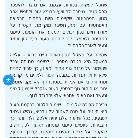
שנוכל לעשות בכוחות עצמנו. אם נרצה להיפטר
מהסימנים, נצטרך להיוועץ ברופא עור ולחפש אחר
מגוון הפתרונות שקיימים היום בתחום הרפואה
האסתטית. עם זאת, חשיבה מוקדמת והקפדה על
אורח חיים נכון יכולים למנוע את הופעת סימני
המתיחה ולאפשר לנו ליהנות מעור בעל גוון אחיד
ונעים לאורך כל החיים.
שמירה על משקל תקין ואורח חיים בריא – עלייה
במשקל היא הגורם מספר 1 לסימני מתיחה וככל
שנשמור על מבנה גוף אחיד ומאוזן, כך סביר להניח
שלא יחולו תנודות במבנה העור ולא יגרמו קרעים
ומתיחות. בין אם העלייה במסת הגוף היא עקב השמנת
יתר, או פיתוח גוף דרסטי, חשוב שנקבל ייעוץ מקצועי
ונעשה זאת באופן אחראי שלא יסב נזק לגוף.
צריכה מרובה של מים – שימור הלחות ברקמת העור
היא חיונית על מנת לשמור עליו בריא, גמיש ועמיד
לפגעים. ככל שהעור שלנו יהיה אלסטי ולח יותר, כך
הסבירות שיופיעו סימני מתיחה תקטן. לכן, חשוב
להקפיד על צריכת המים המומלצת עבורך. בנוסף,