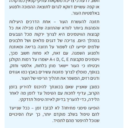
חשוב לדעת כי צריכת משקאות עתיקי קפאין כמו קולה
או קפה עשויים דווקא לגרום לתוצאה ההפוכה ולפגוע
באלסטיות העור.
תזונה להעשרת העור – אחת הדרכים היעילות
והמהנות ביותר לוודא שהתזונה שלנו מכילה את כל
קבוצות הוויטמינים היא לצרוך ירקות מכל הצבעים
במהלך היום. צריכה של דגנים מלאים ושל חלבונים
שלמים יסייעו לנו לשמור על תזונה בריאה ומאוזנת
ולמנוע השמנה. עם זאת, לא פחות חשוב מכך,
ויטמינים מקבוצת D, C, E ו-A ישמרו על רמות הקולגן
ויבטיחו כי העור יישאר מוזן בלחות, אלסטי וחזק.
בנוסף, מומלץ לצרוך מזונות עשירים באבץ כמו אגוזים
ודגים רזים, המשפר את תהליך הריפוי של העור.
כמובן שאציין שאם בכוונתך להיכנס להיריון בזמן
הקרוב, עדיף לחכות עם הטיפול עד לזמן מה לאחר
הלידה, כדי להעריך בדיוק לאיזה טיפול תזדקקי.
הופיעו סימני מתיחה? לא לבזבז זמן – ככל שנייעד
להם טיפול בשלב מוקדם יותר, כך יעלו הסיכויים
שנוכל להיפטר מהם לתמיד.