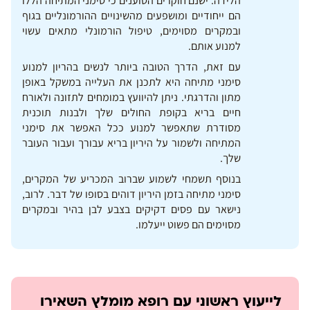
הלידה. ישנם חוקרים הטוענים כי סימני המתיחה הללו
הם ייחודיים ומושפעים מהשינויים ההורמונליים בגוף
ובמקרים מסוימים, טיפול הורמונלי מתאים עשוי
למנוע אותם.
עם זאת, הדרך הטובה ביותר לנשים בהריון למנוע
סימני מתיחה היא לתכנן את העלייה במשקל באופן
מתון והדרגתי. ניתן להיוועץ במומחים לתזונה ולאורח
חיים בריא בקופת החולים שלך ולבנות תוכנית
מסודרת שתאפשר למנוע ככל האפשר את סימני
המתיחה ולשמור על היריון בריא עבורך ועבור העובר
שלך.
בנוסף תשמחי לשמוע שברוב המכריע של המקרים,
סימני מתיחה בזמן היריון דוהים בסופו של דבר. לרוב,
נישאר עם פסים דקיקים בצבע לבן בהיר ובמקרים
מסוימים הם פשוט ייעלמו.
לייעוץ ראשוני עם רופא מומלץ השאירו