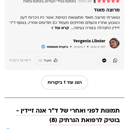
5
סוג טיפול:
בוטוקס בצידי העיניים
,
בוטוקס במצח
מרוצה מאוד
נשארתי מרוצה מאוד מתוצאות הטיפול, אשר היו ניכרות לעין
כשבוע אחריו והעודם מחזיקים מעמד כ3 חודשים אחריו. בנוסף ד"ר
זיידין התנהלה בצורה נעימה…
קרא עוד
Yevgenia Libster
לפני 4 שנים
1 ביקורות
ביקורת מאומתת
דיווח על ביקורת
מועיל
(0)
הצג עוד
1
ביקורות
תמונות לפני ואחרי של ד"ר אנה זיידין -
בוטיק לרפואת הנרתיק (
8
)