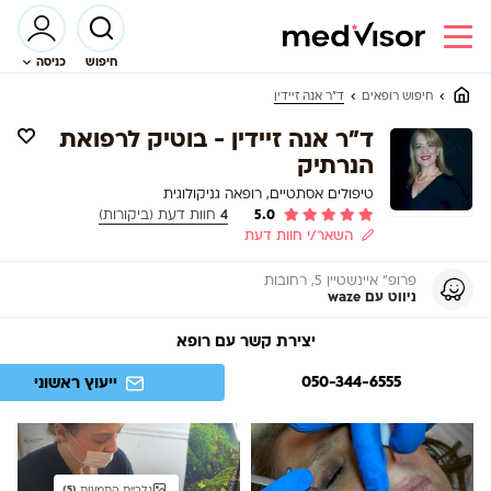
חיפוש
כניסה
ד"ר אנה זיידין
חיפוש רופאים
ד"ר אנה זיידין - בוטיק לרפואת
הנרתיק
טיפולים אסתטיים, רופאה גניקולוגית
5.0
4
חוות דעת (ביקורות)
השאר/י חוות דעת
פרופ" איינשטיין 5, רחובות
ניווט עם waze
יצירת קשר עם רופא
050-344-6555
ייעוץ ראשוני
גלריית התמונות
(5)