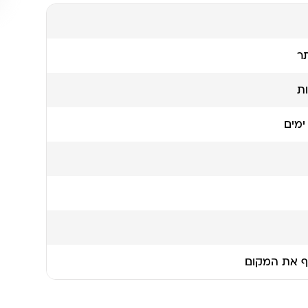
תר
ת
 את המקום