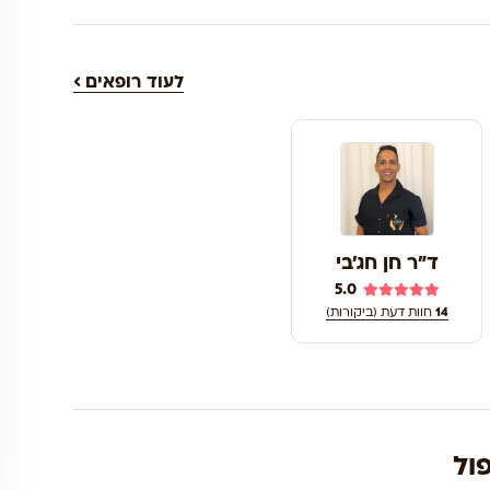
לעוד רופאים
ד"ר חן חג'בי
5.0
14
חוות דעת (ביקורות)
ול